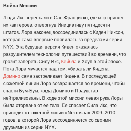
Война Мессии
Люди Икс переехали в Сан-Франциско, где мэр принял
их как героев, отвергнув Инициативу пятидесяти
штатов. Лора наконец воссоединилась с Киден Никсон,
которая сама впервые появилась за пределами серии
NYX. Эта будущая версия Киден оказалась
разрушителем технологии путешествий во времени, что
грозит запереть Силу Икс,
Кейбла
и Хоуп в этой эпохе.
Пока Лора мучается над тем, убивать ли Кидена,
Домино
сама застреливает Кидена. В последующей
сюжетной линии Лора возвращается во времени, чтобы
спасти Бум-Бум, когда Домино и Праудстар
нейтрализованы. В ходе этой миссии левая рука Лоры
была оторвана от ее тела. Ее спасает Сила Икс, что
приводит к сюжетной линии «Necrosha» 2009–2010
годов, в которой Лора воссоединяется со своими
друзьями из серии NYX.