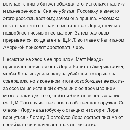
вступает с ним в битву, побеждая его, используя тактику
и маневренность. Она не убивает Росомаху, а вместо
этого рассказывает ему, зачем она пришла. Росомаха
показывает, что он знает о мытарствах Лоры, получив
подробное письмо от ее матери. Затем разговор
прерывается, когда агенты Щ.И.Т. во главе с Капитаном
Америкой приходят арестовать Лору.
Несмотря на хаос в ее прошлом, Мэтт Мердок
принимает невиновность Лоры. Капитан Америка хочет,
чтобы Лора искупила вину за убийства, которые она
совершила, но в конечном итоге освобождает ее как из-
за осознания истинной ситуации с ее промыванием
мозгов, так и для того, чтобы избежать использования
ее Щ.И.Т.ом в качестве своего собственного оружия. Он
отвозит Лору на автобусную станцию ​​и говорит Лоре
вернуться к Логану. В автобусе Лора достает письма от
своей матери и начинает плакать, читая их.