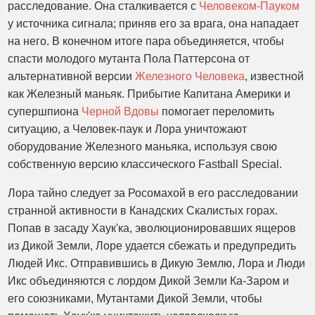
расследование. Она сталкивается с
Человеком-Пауком
у источника сигнала; приняв его за врага, она нападает
на него. В конечном итоге пара объединяется, чтобы
спасти молодого мутанта Пола Паттерсона от
альтернативной версии
Железного Человека
, известной
как Железный маньяк. Прибытие Капитана Америки и
супершпиона
Черной Вдовы
помогает переломить
ситуацию, а Человек-паук и Лора уничтожают
оборудование Железного маньяка, используя свою
собственную версию классического Fastball Special.
Лора тайно следует за Росомахой в его расследовании
странной активности в Канадских Скалистых горах.
Попав в засаду Хаук'ка, эволюционировавших ящеров
из Дикой Земли, Лоре удается сбежать и предупредить
Людей Икс. Отправившись в Дикую Землю, Лора и Люди
Икс объединяются с лордом Дикой Земли Ка-Заром и
его союзниками, Мутантами Дикой Земли, чтобы