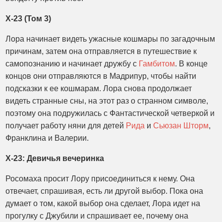
X-23 (Том 3)
Лора начинает видеть ужасные кошмары по загадочным
причинам, затем она отправляется в путешествие к
самопознанию и начинает дружбу с
Гамбитом
. В конце
концов они отправляются в Мадрипур, чтобы найти
подсказки к ее кошмарам. Лора снова продолжает
видеть странные сны, на этот раз о странном символе,
поэтому она подружилась с Фантастической четверкой и
получает работу няни для детей
Рида
и
Сьюзан Шторм
,
Франклина и Валерии.
X-23: Девичья вечеринка
Росомаха просит Лору присоединиться к нему. Она
отвечает, спрашивая, есть ли другой выбор. Пока она
думает о том, какой выбор она сделает, Лора идет на
прогулку с Джубили и спрашивает ее, почему она