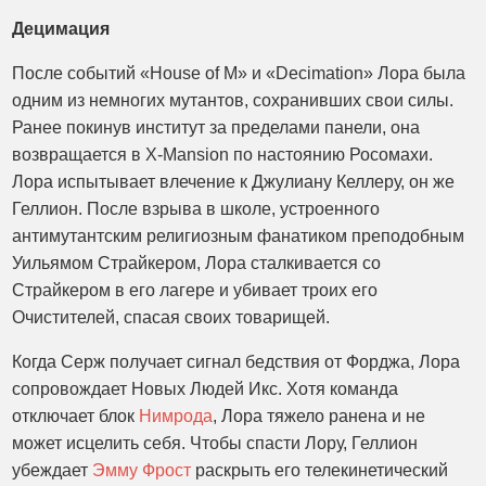
Децимация
После событий «House of M» и «Decimation» Лора была
одним из немногих мутантов, сохранивших свои силы.
Ранее покинув институт за пределами панели, она
возвращается в X-Mansion по настоянию Росомахи.
Лора испытывает влечение к Джулиану Келлеру, он же
Геллион. После взрыва в школе, устроенного
антимутантским религиозным фанатиком преподобным
Уильямом Страйкером, Лора сталкивается со
Страйкером в его лагере и убивает троих его
Очистителей, спасая своих товарищей.
Когда Серж получает сигнал бедствия от Форджа, Лора
сопровождает Новых Людей Икс. Хотя команда
отключает блок
Нимрода
, Лора тяжело ранена и не
может исцелить себя. Чтобы спасти Лору, Геллион
убеждает
Эмму Фрост
раскрыть его телекинетический