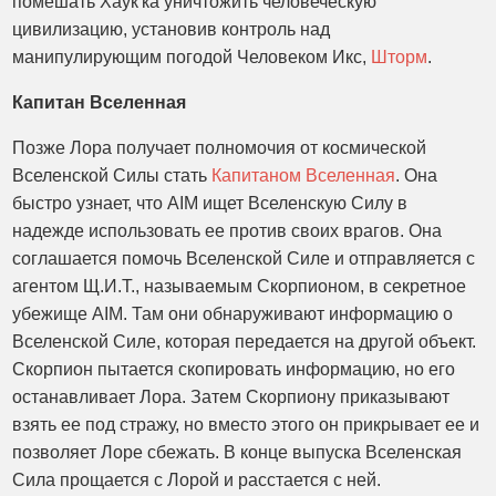
помешать Хаук'ка уничтожить человеческую
цивилизацию, установив контроль над
манипулирующим погодой Человеком Икс,
Шторм
.
Капитан Вселенная
Позже Лора получает полномочия от космической
Вселенской Силы стать
Капитаном Вселенная
. Она
быстро узнает, что AIM ищет Вселенскую Силу в
надежде использовать ее против своих врагов. Она
соглашается помочь Вселенской Силе и отправляется с
агентом Щ.И.Т., называемым Скорпионом, в секретное
убежище AIM. Там они обнаруживают информацию о
Вселенской Силе, которая передается на другой объект.
Скорпион пытается скопировать информацию, но его
останавливает Лора. Затем Скорпиону приказывают
взять ее под стражу, но вместо этого он прикрывает ее и
позволяет Лоре сбежать. В конце выпуска Вселенская
Сила прощается с Лорой и расстается с ней.