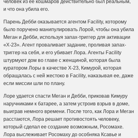
человек из ее кошмаров действительно был реальным,
и что она убила его.
Парень Дебби оказывается агентом Facility, которому
было поручено манипулировать Лорой, чтобы она убила
Меган и Дебби, используя запах-триггер для активации
«X-23». Агент проваливает задание, проливая запах-
триггер на себя, и его убивает Лора. Агенты Facility
штурмуют дом во главе с женщиной, которая была
куратором Лоры в качестве X-23, Кимурой, которая
обращалась с ней жестоко в Facility, наказывая ее, даже
если миссии шли по плану.
Лоре удается спасти Меган и Дебби, приковав Кимуру
наручниками к батарее, а затем устроив взрыв в доме,
выиграв немного времени. После того, как Лора и Меган
расстаются, Лора решает противостоять человеку,
который сделал ее создание возможным, Росомахе.
Лора выслеживает Росомаху до особняка Ксавье и