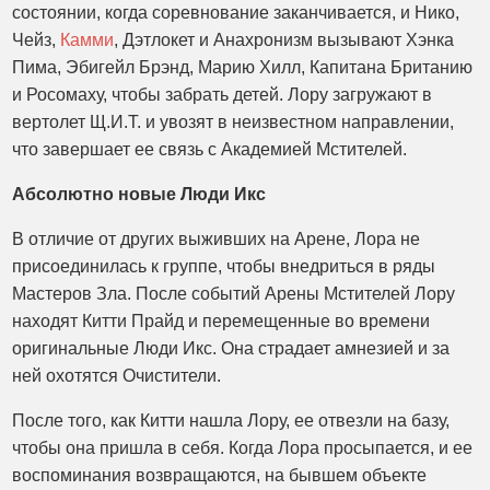
состоянии, когда соревнование заканчивается, и Нико,
Чейз,
Камми
, Дэтлокет и Анахронизм вызывают Хэнка
Пима, Эбигейл Брэнд, Марию Хилл, Капитана Британию
и Росомаху, чтобы забрать детей. Лору загружают в
вертолет Щ.И.Т. и увозят в неизвестном направлении,
что завершает ее связь с Академией Мстителей.
Абсолютно новые Люди Икс
В отличие от других выживших на Арене, Лора не
присоединилась к группе, чтобы внедриться в ряды
Мастеров Зла. После событий Арены Мстителей Лору
находят Китти Прайд и перемещенные во времени
оригинальные Люди Икс. Она страдает амнезией и за
ней охотятся Очистители.
После того, как Китти нашла Лору, ее отвезли на базу,
чтобы она пришла в себя. Когда Лора просыпается, и ее
воспоминания возвращаются, на бывшем объекте