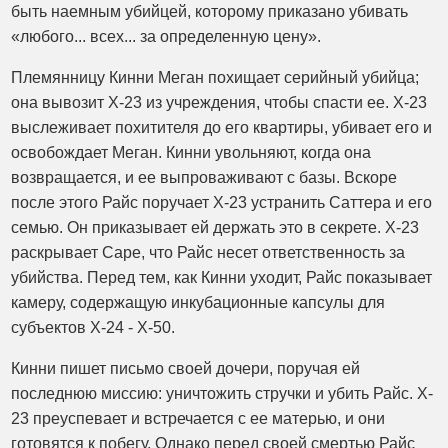
быть наемным убийцей, которому приказано убивать
«любого... всех... за определенную цену».
Племянницу Кинни Меган похищает серийный убийца;
она вывозит X-23 из учреждения, чтобы спасти ее. X-23
выслеживает похитителя до его квартиры, убивает его и
освобождает Меган. Кинни увольняют, когда она
возвращается, и ее выпроваживают с базы. Вскоре
после этого Райс поручает X-23 устранить Саттера и его
семью. Он приказывает ей держать это в секрете. X-23
раскрывает Саре, что Райс несет ответственность за
убийства. Перед тем, как Кинни уходит, Райс показывает
камеру, содержащую инкубационные капсулы для
субъектов X-24 - X-50.
Кинни пишет письмо своей дочери, поручая ей
последнюю миссию: уничтожить стручки и убить Райс. X-
23 преуспевает и встречается с ее матерью, и они
готовятся к побегу. Однако перед своей смертью Райс