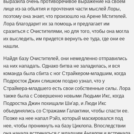
выразила очень противоречивое выражение на своем
лице из-за объятия и прочтения части мыслей Лоры,
поэтому она знает, что произошло на Арене Мстителей.
Лора благодарит их за помощь и предлагает им
сразиться с Очистителями, но для того, чтобы она могла
их выследить, им придется вернуть ее туда, где они ее
нашли.
Найдя базу Очистителей, они немедленно отправились
на них нападать. Однако битва не заладилась, и вся
команда была сбита с ног Страйкером-младшим, когда
Подросток Джин слишком поздно узнал, что у
Страйкера-младшего есть свои собственные силы. Лора
также была с Совершенно новыми Людьми Икс, когда
Подростка Джин похищали Ши'ар, и Люди Икс
объединялись со Стражами Галактики, чтобы спасти ее.
Позже на нее напал Рэйз, который маскировался под
нее, чтобы проникнуть на базу Циклопа. Впоследствии
она начала встречаться с младшим Ангелом и встречала