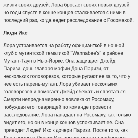
жизни своих друзей. Лора бросает своих новых друзей,
но годы спустя в конце концов сталкивается с ними в
последний раз, когда ведет расследование с Росомахой.
Люди Икс
Лора устраивается на работу официанткой в ​​ночной
клуб с мутантской тематикой "Wannabee's" в районе
Мутант-Таун в Нью-Йорке. Она защищает Джейд
Паризи, дочь главаря мафии Дона Паризи, от
нескольких головорезов, которые ругают ее за то, что у
нее есть парень-мутант. Лора убивает нескольких
головорезов и помогает Джейд сбежать и спрятаться.
Смерти непреднамеренно вовлекают Росомаху,
побуждая его товарищей по команде провести
расследование. Лора нападает на Росомаху, как только
видит его, но он в конце концов успокаивает ее. Она
приводит Людей Икс к дочери Паризи. После того, как
Лора помогла Людям Икс против мутанта-инфорсера