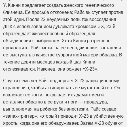
Y. Кинни предлагает создать женского генетического
близнеца. Ее просьба отклонена; Райс выступает против
этой идеи. После 22 неудачных попыток воссоздания
ДНК с использованием дубликата хромосомы X, 23-й
образец дает жизнеспособный образец для
объединения с эмбрионом. Хотя Кинни разрешено
продолжить, Райс мстит за ее неподчинение, заставляя
ее выступать в качестве суррогатной матери образца. В
течение девяти месяцев каждый шаг Кинни
отслеживается. Наконец, она рожает «X-23».
Спустя семь лет Райс подвергает X-23 радиационному
отравлению, чтобы активировать ее мутантный ген. Он
извлекает ее когти, покрывает их адамантием и
вставляет обратно в ее руки и ноги — процедура,
выполняемая на ребенке без анестезии. Райс создает
«запах-триггер», который приводит X-23 в убийственную
ярость, когда она его обнаруживает. Затем X-23 обучают