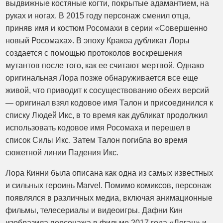
выдвижные костяные когти, покрытые адамантием, на
руках и ногах. В 2015 году персонаж сменил отца,
приняв имя и костюм Росомахи в серии «Совершенно
новый Росомаха». В эпоху Кракоа дубликат Лоры
создается с помощью протоколов воскрешения
мутантов после того, как ее считают мертвой. Однако
оригинальная Лора позже обнаруживается все еще
живой, что приводит к сосуществованию обеих версий
— оригинал взял кодовое имя Талон и присоединился к
списку Людей Икс, в то время как дубликат продолжил
использовать кодовое имя Росомаха и перешел в
список Силы Икс. Затем Талон погибла во время
сюжетной линии Падения Икс.
Лора Кинни была описана как одна из самых известных
и сильных героинь Marvel. Помимо комиксов, персонаж
появлялся в различных медиа, включая анимационные
фильмы, телесериалы и видеоигры. Дафни Кин
изобразила персонажа в фильме 2017 года «Логан» и