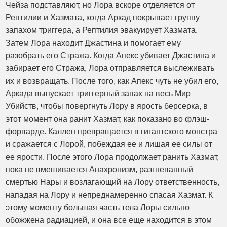
Чейза подставляют, но Лора вскоре отделяется от
Рептилии и Хазмата, когда Аркад покрывает группу
запахом триггера, а Рептилия эвакуирует Хазмата.
Затем Лора находит Джастина и помогает ему
разобрать его Стража. Когда Апекс убивает Джастина и
забирает его Стража, Лора отправляется выслеживать
их и возвращать. После того, как Апекс чуть не убил его,
Аркада выпускает триггерный запах на весь Мир
Убийств, чтобы повергнуть Лору в ярость берсерка, в
этот момент она ранит Хазмат, как показано во флэш-
форварде. Каллен превращается в гигантского монстра
и сражается с Лорой, побеждая ее и лишая ее силы от
ее ярости. После этого Лора продолжает ранить Хазмат,
пока не вмешивается Анахронизм, разгневанный
смертью Нары и возлагающий на Лору ответственность,
нападая на Лору и непреднамеренно спасая Хазмат. К
этому моменту большая часть тела Лоры сильно
обожжена радиацией, и она все еще находится в этом