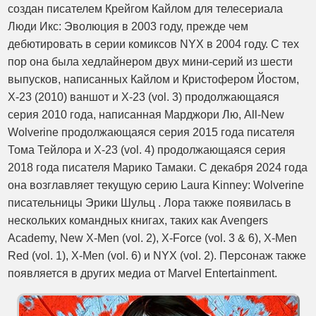
создан писателем Крейгом Кайлом для телесериала
Люди Икс: Эволюция в 2003 году, прежде чем
дебютировать в серии комиксов NYX в 2004 году. С тех
пор она была хедлайнером двух мини-серий из шести
выпусков, написанных Кайлом и Кристофером Йостом,
X-23 (2010) ваншот и X-23 (vol. 3) продолжающаяся
серия 2010 года, написанная Марджори Лю, All-New
Wolverine продолжающаяся серия 2015 года писателя
Тома Тейлора и X-23 (vol. 4) продолжающаяся серия
2018 года писателя Марико Тамаки. С декабря 2024 года
она возглавляет текущую серию Laura Kinney: Wolverine
писательницы Эрики Шульц . Лора также появилась в
нескольких командных книгах, таких как Avengers
Academy, New X-Men (vol. 2), X-Force (vol. 3 & 6), X-Men
Red (vol. 1), X-Men (vol. 6) и NYX (vol. 2). Персонаж также
появляется в других медиа от Marvel Entertainment.