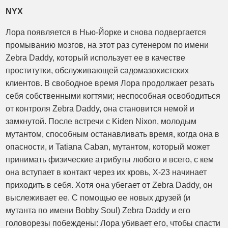
NYX
Лора появляется в Нью-Йорке и снова подвергается
промыванию мозгов, на этот раз сутенером по имени
Zebra Daddy, который использует ее в качестве
проститутки, обслуживающей садомазохистских
клиентов. В свободное время Лора продолжает резать
себя собственными когтями; неспособная освободиться
от контроля Zebra Daddy, она становится немой и
замкнутой. После встречи с Kiden Nixon, молодым
мутантом, способным останавливать время, когда она в
опасности, и Tatiana Caban, мутантом, который может
принимать физические атрибуты любого и всего, с кем
она вступает в контакт через их кровь, X-23 начинает
приходить в себя. Хотя она убегает от Zebra Daddy, он
выслеживает ее. С помощью ее новых друзей (и
мутанта по имени Bobby Soul) Zebra Daddy и его
головорезы побеждены: Лора убивает его, чтобы спасти