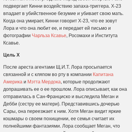
подвергает Кинни воздействию запаха-триггера. X-23
впадает в убийственное безумие и убивает свою мать.
Когда она умирает, Кинни говорит X-23, что ее зовут
Лора и что она любит ее, и передает ей письмо и
фотографии
Чарльза Ксавье
, Росомахи и Института
Ксавье.
Цель X
После ареста агентами Щ.И.Т. Лора просыпается
связанной и с кляпом во рту в компании
Капитана
Америка
и
Мэтта Мердока
, которые продолжают
допрашивать ее о ее прошлом. Лора описывает, как она
отправилась в Сан-Франциско и выследила Меган и
Дебби (сестру ее матери). Представившись дочерью
Сары, она переезжает к ним. Хотя Меган видит яркие
кошмары о своем похищении, ее семья считает их
полнейшими фантазиями. Лора сообщает Меган, что