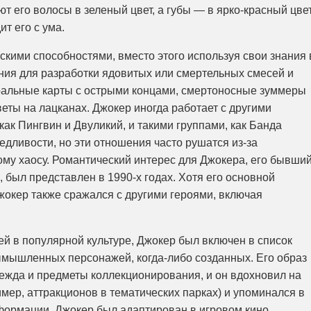
т его волосы в зеленый цвет, а губы — в ярко-красный цвет
т его с ума.
скими способностями, вместо этого используя свои знания 
ния для разработки ядовитых или смертельных смесей и
гральные карты с острыми концами, смертоносные зуммеры
еты на лацканах. Джокер иногда работает с другими
как Пингвин и Двуликий, и такими группами, как Банда
дливости, но эти отношения часто рушатся из-за
му хаосу. Романтический интерес для Джокера, его бывши
, был представлен в 1990-х годах. Хотя его основной
окер также сражался с другими героями, включая
й в популярной культуре, Джокер был включен в список
ымышленных персонажей, когда-либо созданных. Его образ
одежда и предметы коллекционирования, и он вдохновил на
мер, аттракционов в тематических парках) и упоминался в
формации. Джокер был адаптирован в игровом кино,