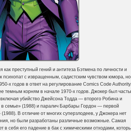
ся как преступный гений и антитеза Бэтмена по личности и
к психопат с извращенным, садистским чувством юмора, но
50-х годов в ответ на регулирование Comics Code Authority
ее темным корням в начале 1970-х годов. Джокер был част
 включая убийство Джейсона Тодда — второго Робина и
 в семье» (1988) и паралич Барбары Гордон — первой
(1988). В отличие от многих суперзлодеев, у Джокера нет
ния, но были разработаны различные возможные. Самая
т в себя его падение в бак с химическими отходами, котор