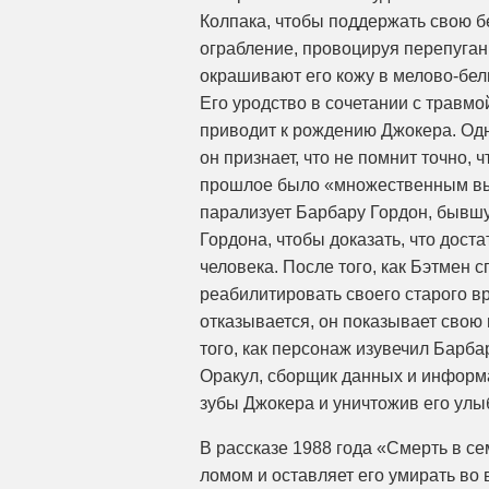
Колпака, чтобы поддержать свою б
ограбление, провоцируя перепуган
окрашивают его кожу в мелово-белы
Его уродство в сочетании с травмо
приводит к рождению Джокера. Одн
он признает, что не помнит точно, ч
прошлое было «множественным выб
парализует Барбару Гордон, бывшу
Гордона, чтобы доказать, что дост
человека. После того, как Бэтмен 
реабилитировать своего старого вр
отказывается, он показывает свою
того, как персонаж изувечил Барб
Оракул, сборщик данных и информа
зубы Джокера и уничтожив его улыб
В рассказе 1988 года «Смерть в с
ломом и оставляет его умирать во