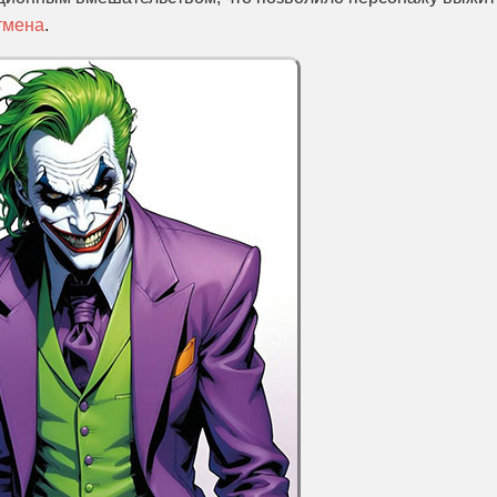
тмена
.