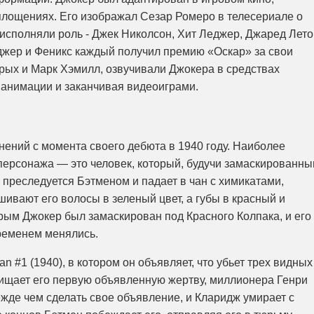
лощениях. Его изображал Сезар Ромеро в телесериале о
 исполняли роль - Джек Николсон, Хит Леджер, Джаред Лето
джер и Феникс каждый получил премию «Оскар» за свои
орых и Марк Хэмилл, озвучивали Джокера в средствах
 анимации и заканчивая видеоиграми.
ений с момента своего дебюта в 1940 году. Наиболее
персонажа — это человек, который, будучи замаскированн
 преследуется Бэтменом и падает в чан с химикатами,
шивают его волосы в зеленый цвет, а губы в красный и
орым Джокер был замаскирован под Красного Колпака, и его
ременем менялись.
 #1 (1940), в котором он объявляет, что убьет трех видных
щищает его первую объявленную жертву, миллионера Генри
ежде чем сделать свое объявление, и Кларидж умирает с