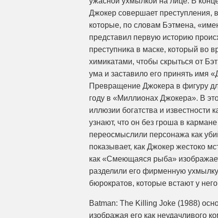
ужасной ухмылкой на лице. В конце
Джокер совершает преступления, в
которые, по словам Бэтмена, «имею
представил первую историю проис
преступника в маске, который во в
химикатами, чтобы скрыться от Бэ
ума и заставило его принять имя «
Превращение Джокера в фигуру дл
году в «Миллионах Джокера». В э
иллюзии богатства и известности к
узнают, что он без гроша в карман
переосмыслили персонажа как уби
показывает, как Джокер жестоко м
как «Смеющаяся рыба» изображает
разделили его фирменную ухмылку,
бюрократов, которые встают у него 
Batman: The Killing Joke (1988) о
изображая его как неудачливого ко