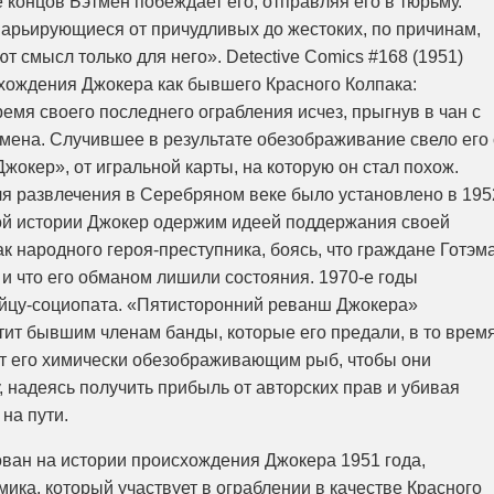
 концов Бэтмен побеждает его, отправляя его в тюрьму.
арьирующиеся от причудливых до жестоких, по причинам,
т смысл только для него». Detective Comics #168 (1951)
хождения Джокера как бывшего Красного Колпака:
ремя своего последнего ограбления исчез, прыгнув в чан с
тмена. Случившее в результате обезображивание свело его 
Джокер», от игральной карты, на которую он стал похож.
я развлечения в Серебряном веке было установлено в 195
той истории Джокер одержим идеей поддержания своей
ак народного героя-преступника, боясь, что граждане Готэм
е и что его обманом лишили состояния. 1970-е годы
йцу-социопата. «Пятисторонний реванш Джокера»
стит бывшим членам банды, которые его предали, в то врем
 его химически обезображивающим рыб, чтобы они
 надеясь получить прибыль от авторских прав и убивая
на пути.
снован на истории происхождения Джокера 1951 года,
мика, который участвует в ограблении в качестве Красного