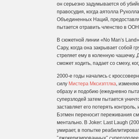
он серьезно задумывается об убий
правосудия, когда аятолла Рухолл
Объединенных Наций, предоставляя
пытается отравить членство в ООН
В сюжетной линии «No Man's Land»
Сару, когда она закрывает собой г
стреляет ему в коленную чашечку. 
сможет ходить, падает со смеху, к
2000-е годы начались с кроссовер
силу
Мистера Мксизптлка
, изменя
образу и подобию (ежедневно пытае
суперзлодей затем пытается уничт
заставляет его потерять контроль
Бэтмен переносит переживания см
ментально. В Joker: Last Laugh (2
умирает, в попытке реабилитироват
"джокеризированных" суперзлодеев