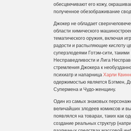
обесцвечивают его кожу, окрашиваю
полученное обезображивание своди
Джокер не обладает сверхчеловече
области химического машинострое
тематического оружия, включая и
радости и распыляющие кислоту цв
суперзлодеями Готэм-сити, такими 
Несправедливости и Лига Несправе
стремления Джокера к необузданно
психиатр и напарница
Харли Квинн
одержимостью является Бэтмен, Дж
Супермена и Чудо-женщину.
Один из самых знаковых персонаже
величайших злодеев комиксов и в
появлялся на товарах, таких как 
создание реальных структур (напри
различных средствах массовой ин