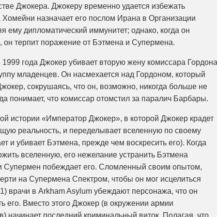
стве Джокера. Джокеру временно удается избежать
а Хомейни назначает его послом Ирана в Организации
 ему дипломатический иммунитет; однако, когда он
, он терпит поражение от Бэтмена и Супермена.
 1999 года Джокер убивает вторую жену комиссара Гордона
руппу младенцев. Он насмехается над Гордоном, который
Джокер, сокрушаясь, что он, возможно, никогда больше не
огда понимает, что комиссар отомстил за паралич Барбары.
ной истории «Император Джокер», в которой Джокер крадет
ющую реальность, и переделывает вселенную по своему
т и убивает Бэтмена, прежде чем воскресить его). Когда
ожить вселенную, его нежелание устранить Бэтмена
, и Супермен побеждает его. Сломленный своим опытом,
ерти на Супермена Спектром, чтобы он мог исцелиться
001) врачи в Arkham Asylum убеждают персонажа, что он
ь его. Вместо этого Джокер (в окружении армии
) начинает последний криминальный виток. Полагая, что