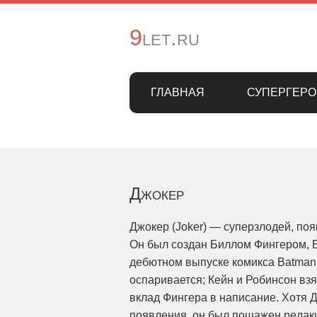
9let.ru
ГЛАВНАЯ
СУПЕРГЕРО
Джокер
Джокер (Joker) — суперзлодей, по
Он был создан Биллом Фингером, 
дебютном выпуске комикса Batman 
оспаривается; Кейн и Робинсон взя
вклад Фингера в написание. Хотя 
появления, он был пощажен редак