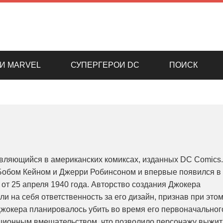
И MARVEL
СУПЕРГЕРОИ DC
ПОИСК
являющийся в американских комиксах, изданных DC Comics.
Бобом Кейном и Джерри Робинсоном и впервые появился в
от 25 апреля 1940 года. Авторство создания Джокера
ли на себя ответственность за его дизайн, признав при это
Джокера планировалось убить во время его первоначальног
ционным вмешательством, что позволило персонажу выжит