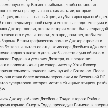
еременную жену. Бэтмен прибывает, чтобы остановить
ного комика прыгнуть в чан с химикатами, которые
й цвет, волосы в зеленый цвет, а губы в ярко-красный цвет.
й от непреднамеренной смерти его жены сводит его с ума и
ако Джокер говорит, что эта история может быть неправдой
то свело его с ума, и говорит, что предпочитает, чтобы его
ором». В этом графическом романе Джокер стреляет и
ю Бэтгерл, и пытает ее отца, комиссара Джеймса «Джима»
аточно «одного плохого дня», чтобы свести с ума обычного
спасает Гордона и усмиряет Джокера, он предлагает
ага и положить конец их соперничеству. Хотя Джокер
 признательность, поделившись шуткой с Бэтменом. После
ару, она стала более важным персонажем во Вселенной DC:
тор супергероев, которая мстит в «Хищных птицах», разби
ку.
емье» Джокер избивает Джейсона Тодда, второго Робина,
 время взрыва. Смерть Тодда преследует Бэтмена, и вперв