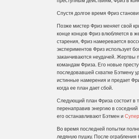
преступным действиям, Фриз в кон
Спустя долгое время Фриз станови
Позже мистер Фриз меняет свой кри
конце концов Фриз влюбляется в ж
старения, Фриз намеревается восс
экспериментов Фриз использует бо
заканчиваются неудачей. Жертвы 
командам Фриза. Его новые прест
последовавшей схватке Бэтмену уда
истинные намерения и предает Фри
когда ее план дает сбой.
Следующий план Фриза состоит в то
перенаправив энергию в соседний г
его останавливают Бэтмен и
Супе
Во время последней попытки полно
ледяную пушку. После ограбления 