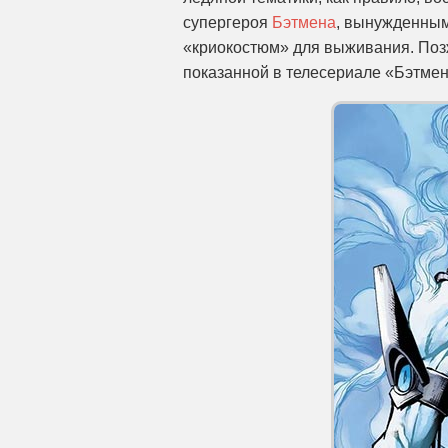
супергероя
Бэтмена
, вынужденным
«криокостюм» для выживания. Позж
показанной в телесериале «Бэтмен