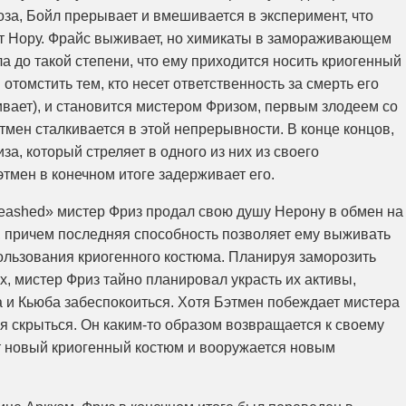
оза, Бойл прерывает и вмешивается в эксперимент, что
ет Нору. Фрайс выживает, но химикаты в замораживающем
а до такой степени, что ему приходится носить криогенный
отомстить тем, кто несет ответственность за смерть его
ивает), и становится мистером Фризом, первым злодеем со
тмен сталкивается в этой непрерывности. В конце концов,
а, который стреляет в одного из них из своего
тмен в конечном итоге задерживает его.
eashed» мистер Фриз продал свою душу Нерону в обмен на
, причем последняя способность позволяет ему выживать
ользования криогенного костюма. Планируя заморозить
, мистер Фриз тайно планировал украсть их активы,
 и Кьюба забеспокоиться. Хотя Бэтмен побеждает мистера
ся скрыться. Он каким-то образом возвращается к своему
ет новый криогенный костюм и вооружается новым