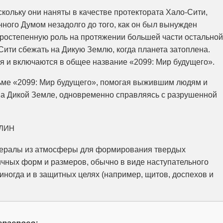
скольку они наняты в качестве протектората Хало-Сити,
нного Думом незадолго до того, как он был вынужден
торостепенную роль на протяжении большей части остальной
Сити сбежать на Дикую Землю, когда планета затоплена.
я и включаются в общее название «2099: Мир будущего».
ьме «2099: Мир будущего», помогая выжившим людям и
на Дикой Земле, одновременно справляясь с разрушенной
лин
нералы из атмосферы для формирования твердых
ичных форм и размеров, обычно в виде наступательного
 иногда и в защитных целях (например, щитов, доспехов и