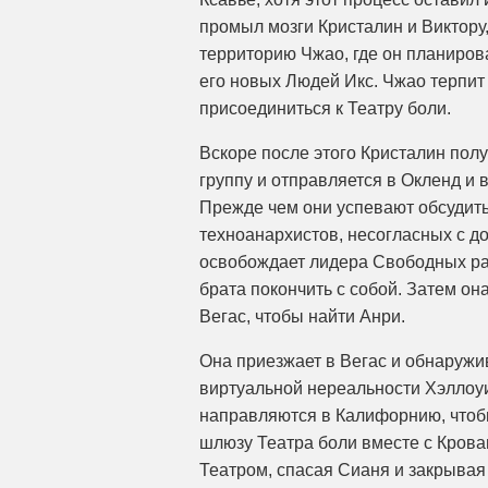
промыл мозги Кристалин и Виктору,
территорию Чжао, где он планиров
его новых Людей Икс. Чжао терпит
присоединиться к Театру боли.
Вскоре после этого Кристалин полу
группу и отправляется в Окленд и в
Прежде чем они успевают обсудить
техноанархистов, несогласных с д
освобождает лидера Свободных рад
брата покончить с собой. Затем он
Вегас, чтобы найти Анри.
Она приезжает в Вегас и обнаружив
виртуальной нереальности Хэллоуи
направляются в Калифорнию, чтобы
шлюзу Театра боли вместе с Кров
Театром, спасая Сианя и закрывая 