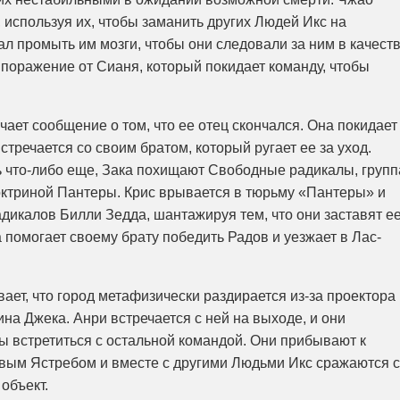
 используя их, чтобы заманить других Людей Икс на
ал промыть им мозги, чтобы они следовали за ним в качест
 поражение от Сианя, который покидает команду, чтобы
чает сообщение о том, что ее отец скончался. Она покидает
стречается со своим братом, который ругает ее за уход.
 что-либо еще, Зака ​​похищают Свободные радикалы, групп
октриной Пантеры. Крис врывается в тюрьму «Пантеры» и
икалов Билли Зедда, шантажируя тем, что они заставят е
а помогает своему брату победить Радов и уезжает в Лас-
ает, что город метафизически раздирается из-за проектора
на Джека. Анри встречается с ней на выходе, и они
 встретиться с остальной командой. Они прибывают к
авым Ястребом и вместе с другими Людьми Икс сражаются с
объект.