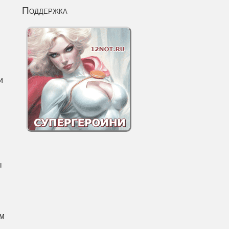
Поддержка
и
ы
ым