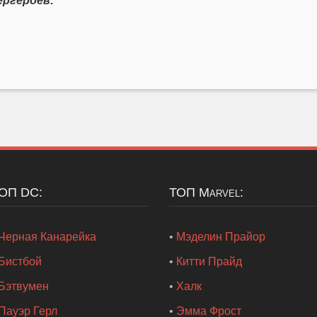
ергероев:
ТОП DC:
ТОП Marvel:
Черная Канарейка
•
Мэделин Прайор
Бистбой
•
Китти Прайд
Бэтвумен
•
Халк
Пауэр Герл
•
Эмма Фрост