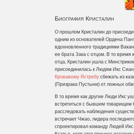
Биография Кристалин
О прошлом Кристалин до присоедин
одним из основателей Ордена Пан
вдохновленного традициями Ваканд
ее брата Зака ​​с отцом. В то врем
отца, Кристалин ушла с Минстриком
присоединилась к Людям Икс Сианя
Кровавому Ястребу
сбежать из каз
(Призрака Пустыни) от ложных обви
В то время как другие Люди Икс у
встретиться с бывшим товарищем 
расследовать наблюдения существа
встречает Чжао, лидера последнег
спроектировал команду Людей Икс
Ксавье, хотя этот процесс остави