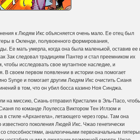
ения к Людям Икс объясняется очень мало. Ее отец был
теры в Окленде, полувоенного формирования,
ы. Ее мать умерла, когда она была маленькой, оставив ее 
я как Зак следовал традициям Пантер и стал преемником их
, чтобы исследовать свое мутантное наследие, и
. В своем первом появлении в истории она помогает
ино Synge и помогает другим Людям Икс очистить Сианя
нений в том, что он убил босса казино Ноя Синджа.
шли на миссию, Сиань отправил Кристалин в Эль-Пасо, чтоб
Сианя по команде Лоулесса Виктором Тен Иглзом и
 в стиле «Архангела», летающего через горы. Там она
о известного поколения Людей Икс. Чжао генетически
 со способностями, аналогичными первоначальным пятер
л их нестабильными в ожидании возможной смерти. Чжао