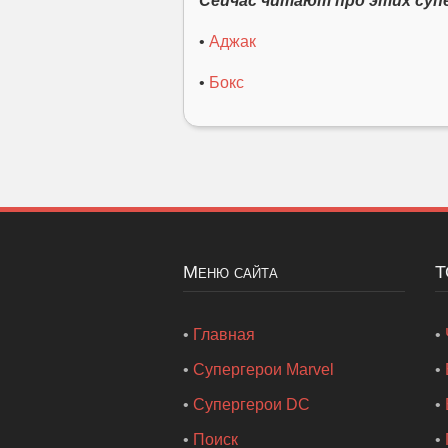
Сейчас читают про этих суп
•
Аджак
•
Бокс
Меню сайта
•
Главная
•
•
Супергерои Marvel
•
•
Супергерои DC
•
•
Поиск
•