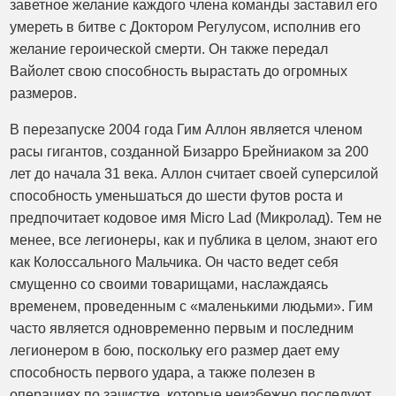
заветное желание каждого члена команды заставил его
умереть в битве с Доктором Регулусом, исполнив его
желание героической смерти. Он также передал
Вайолет свою способность вырастать до огромных
размеров.
В перезапуске 2004 года Гим Аллон является членом
расы гигантов, созданной Бизарро Брейниаком за 200
лет до начала 31 века. Аллон считает своей суперсилой
способность уменьшаться до шести футов роста и
предпочитает кодовое имя Micro Lad (Микролад). Тем не
менее, все легионеры, как и публика в целом, знают его
как Колоссального Мальчика. Он часто ведет себя
смущенно со своими товарищами, наслаждаясь
временем, проведенным с «маленькими людьми». Гим
часто является одновременно первым и последним
легионером в бою, поскольку его размер дает ему
способность первого удара, а также полезен в
операциях по зачистке, которые неизбежно последуют.