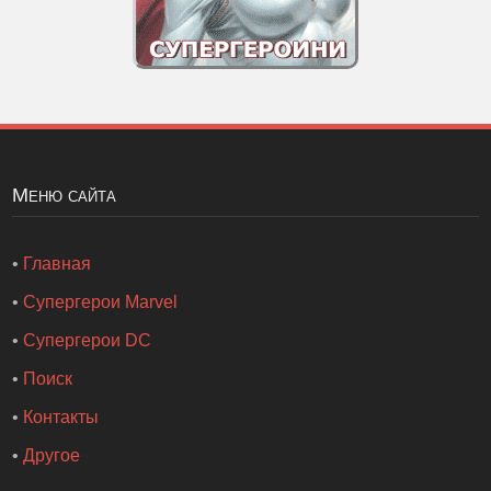
Меню сайта
•
Главная
•
Супергерои Marvel
•
Супергерои DC
•
Поиск
•
Контакты
•
Другое