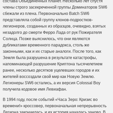
состава Объединённых планет. Несколько лет спустя
члены строго засекреченной группы Доминаторов SW6
сбежали из плена. Первоначально Batch SW6
представляла собой группу клонов-подростков-
легионеров, созданных из образцов, очевидно, взятых
незадолго до смерти Ферро Лада от рук Пожирателя
Солнца. Позже выяснилось, что они являются
дубликатами временного парадокса, столь же
законными, как и их старые аналоги. После того, как
Земля была разрушена в результате катастрофы,
напоминающей разрушение Криптона тысячелетием
ранее, несколько десятков уцелевших городов и их
жителей воссоздали свой мир как Новую Землю.
Легионеры SW6 остались, а их версия Colossal Boy
получила кодовое имя Левиафан.
В 1994 году, после событий «Часа Зеро: Кризис во
времени!» кроссовер, первоначальная непрерывность
Легиона закончилась, и их история началась заново. В