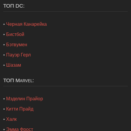
ТОП DC:
•
Черная Канарейка
•
Бистбой
•
Бэтвумен
•
Пауэр Герл
•
Шазам
ТОП Marvel:
•
Мэделин Прайор
•
Китти Прайд
•
Халк
•
Эмма Фрост