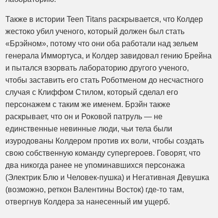
Также в истории Teen Titans раскрывается, что Колдер
жестоко убил ученого, который должен был стать
«Брэйном», потому что они оба работали над зельем
генерала Иммортуса, и Колдер завидовал гению Брейна
и пытался взорвать лабораторию другого ученого,
чтобы заставить его стать Роботменом до несчастного
случая с Клиффом Стилом, который сделал его
персонажем с таким же именем. Брэйн также
раскрывает, что он и Роковой патруль — не
единственные невинные люди, чьи тела были
изуродованы Колдером против их воли, чтобы создать
свою собственную команду супергероев. Говорят, что
два никогда ранее не упоминавшихся персонажа
(Электрик Блю и Человек-пушка) и Негативная Девушка
(возможно, реткон Валентины Восток) где-то там,
отвергнув Колдера за нанесенный им ущерб.