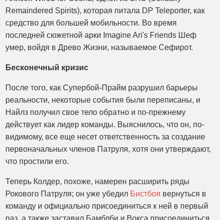
Remaindered Spirits), которая питала DP Teleporter, как
средство для большей мобильности. Во время
последней сюжетной арки Imagine Ari's Friends Шеф
умер, войдя в Древо Жизни, называемое Сефирот.
Бесконечный кризис
После того, как Супербой-Прайм разрушил барьеры
реальности, некоторые события были переписаны, и
Найлз получил свое тело обратно и по-прежнему
действует как лидер команды. Выяснилось, что он, по-
видимому, все еще несет ответственность за создание
первоначальных членов Патруля, хотя они утверждают,
что простили его.
Теперь Колдер, похоже, намерен расширить ряды
Рокового Патруля; он уже убедил
Бистбоя
вернуться в
команду и официально присоединиться к ней в первый
раз, а также заставил Бамблби и Вокса присоединиться.