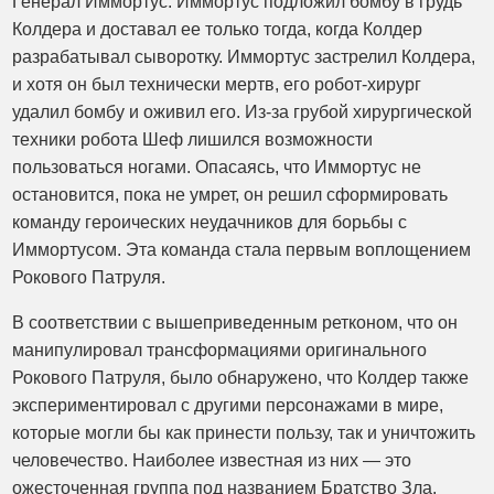
Генерал Иммортус. Иммортус подложил бомбу в грудь
Колдера и доставал ее только тогда, когда Колдер
разрабатывал сыворотку. Иммортус застрелил Колдера,
и хотя он был технически мертв, его робот-хирург
удалил бомбу и оживил его. Из-за грубой хирургической
техники робота Шеф лишился возможности
пользоваться ногами. Опасаясь, что Иммортус не
остановится, пока не умрет, он решил сформировать
команду героических неудачников для борьбы с
Иммортусом. Эта команда стала первым воплощением
Рокового Патруля.
В соответствии с вышеприведенным ретконом, что он
манипулировал трансформациями оригинального
Рокового Патруля, было обнаружено, что Колдер также
экспериментировал с другими персонажами в мире,
которые могли бы как принести пользу, так и уничтожить
человечество. Наиболее известная из них — это
ожесточенная группа под названием Братство Зла,