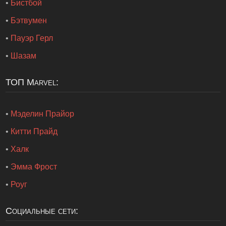
•
Бистбой
•
Бэтвумен
•
Пауэр Герл
•
Шазам
ТОП Marvel:
•
Мэделин Прайор
•
Китти Прайд
•
Халк
•
Эмма Фрост
•
Роуг
Социальные сети: