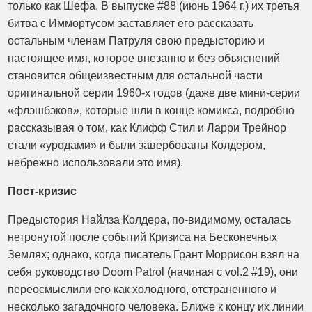
только как Шефа. В выпуске #88 (июнь 1964 г.) их третья
битва с Иммортусом заставляет его рассказать
остальным членам Патруля свою предысторию и
настоящее имя, которое внезапно и без объяснений
становится общеизвестным для остальной части
оригинальной серии 1960-х годов (даже две мини-серии
«флэшбэков», которые шли в конце комикса, подробно
рассказывая о том, как Клифф Стил и Ларри Трейнор
стали «уродами» и были завербованы Колдером,
небрежно использовали это имя).
Пост-кризис
Предыстория Найлза Колдера, по-видимому, осталась
нетронутой после событий Кризиса на Бесконечных
Землях; однако, когда писатель Грант Моррисон взял на
себя руководство Doom Patrol (начиная с vol.2 #19), они
переосмыслили его как холодного, отстраненного и
несколько загадочного человека. Ближе к концу их линии