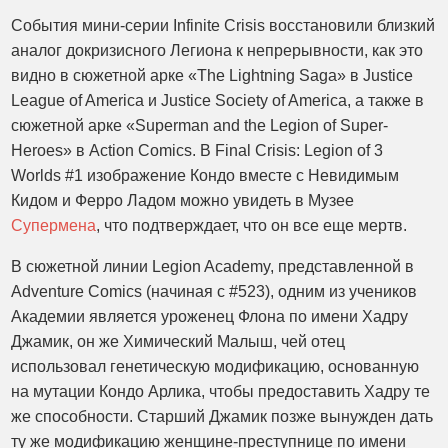
События мини-серии Infinite Crisis восстановили близкий
аналог докризисного Легиона к непрерывности, как это
видно в сюжетной арке «The Lightning Saga» в Justice
League of America и Justice Society of America, а также в
сюжетной арке «Superman and the Legion of Super-
Heroes» в Action Comics. В Final Crisis: Legion of 3
Worlds #1 изображение Кондо вместе с Невидимым
Кидом и Ферро Ладом можно увидеть в Музее
Супермена
, что подтверждает, что он все еще мертв.
В сюжетной линии Legion Academy, представленной в
Adventure Comics (начиная с #523), одним из учеников
Академии является уроженец Флона по имени Хадру
Джамик, он же Химический Малыш, чей отец
использовал генетическую модификацию, основанную
на мутации Кондо Арлика, чтобы предоставить Хадру те
же способности. Старший Джамик позже вынужден дать
ту же модификацию женщине-преступнице по имени