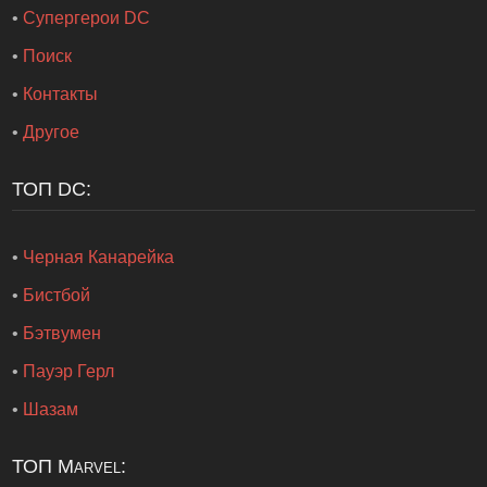
•
Супергерои DC
•
Поиск
•
Контакты
•
Другое
ТОП DC:
•
Черная Канарейка
•
Бистбой
•
Бэтвумен
•
Пауэр Герл
•
Шазам
ТОП Marvel: