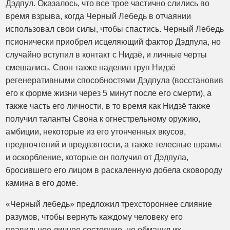
Дэдпул. Оказалось, что все трое частично слились во
время взрыва, когда Черный Лебедь в отчаянии
использовал свои силы, чтобы спастись. Черный Лебедь
псионически приобрел исцеляющий фактор Дэдпула, но
случайно вступил в контакт с Нидзё, и личные черты
смешались. Свон также наделил труп Нидзё
регенеративными способностями Дэдпула (восстановив
его к форме жизни через 5 минут после его смерти), а
также часть его личности, в то время как Нидзё также
получил таланты Свона к огнестрельному оружию,
амбиции, некоторые из его утонченных вкусов,
предпочтений и предвзятости, а также телесные шрамы
и оскорбление, которые он получил от Дэдпула,
бросившего его лицом в раскаленную добела сковороду
камина в его доме.
«Черный лебедь» предложил трехстороннее слияние
разумов, чтобы вернуть каждому человеку его
правильное личное состояние, но обманул их.