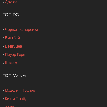
•
Другое
ТОП DC:
•
Черная Канарейка
•
Бистбой
•
Бэтвумен
•
Пауэр Герл
•
Шазам
ТОП Marvel:
•
Мэделин Прайор
•
Китти Прайд