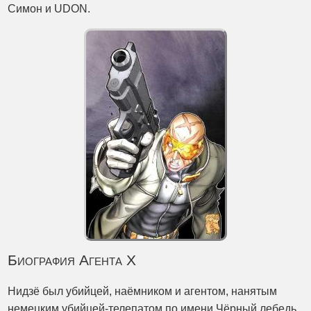
Симон и UDON.
Биография Агента X
Нидзё был убийцей, наёмником и агентом, нанятым
немецким убийцей-телепатом по имени Чёрный лебедь.