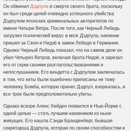
Он обвинил
Дэдпула
в смерти своего брата, поскольку
он был среди целей очевидно успешного убийства
Дэдпулом японских криминальных авторитетов по
имени Четыре Ветра. После того, как Черный Лебедь
загрузил психический вирус в мозг Дэдпула, наемник
пришел за Свон и Нидзё в замок Лебедя в Германии.
Однако Черный Лебедь показал, что на самом деле он
убил Четырех Ветров, включая брата Нидзё, и зарезал
его от скуки своими разглагольствованиями и
непослушанием. Его вендетта с Дэдпулом заключалась
в том, что хиты были ошибочно приписаны не тому
человеку. Бомба, которую принес Дэдпул, взорвалась, и
все трое были предположительно убиты.
Однако вскоре Алекс Хейден появился в Нью-Йорке с
одной целью — стать лучшим наемником из ныне
живущих. Его нашла Сэнди Бранденберг, бывшая
секретарша Дэдпула, которая по своим способностям и