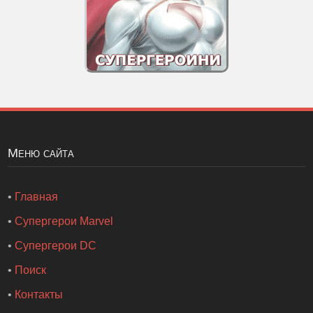
Меню сайта
•
Главная
•
Супергерои Marvel
•
Супергерои DC
•
Поиск
•
Контакты