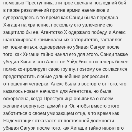
помощью Преступника эти трое сделали последний бой
в парке развлечений против армии наемников и
суперзлодеев. в то время как Санди была передана
Хигаши на хранение, поскольку его увлечение ею
защитило бы ее. Агентство X одержало победу, и Алекс
шантажировал криминальных авторитетов, заставляя
их подчиниться, одновременно убивая Сагури после
того, как Хигаши тайно нанял его для этого. Сэнди также
убедил Хигаси, что Алекс не Уэйд Уилсон и теперь более
полно контролирует свою группу, поэтому он согласился
предотвратить любые дальнейшие репрессии в
отношении четверки. Алекс была в восторге от того, что
казалось новым началом для Агентства, но была
оскорблена, когда Преступница объявила о своем
желании вернуться домой на Юг, чтобы вместо этого
заботиться о своем умирающем отце, в то время как
Надсмотрщик отказался от постоянной должности.
убивая Сагури после того, как Хигаши тайно нанял его