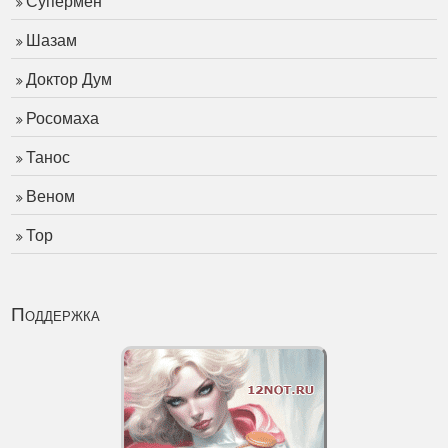
Супермен
Шазам
Доктор Дум
Росомаха
Танос
Веном
Тор
Поддержка